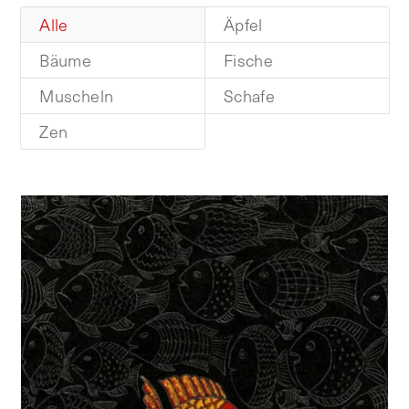
Alle
Äpfel
Bäume
Fische
Muscheln
Schafe
Zen