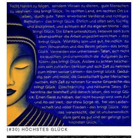
(#30) HÖCHSTES GLÜCK