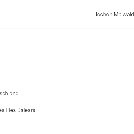
Jochen Maiwal
tschland
es Illes Balears